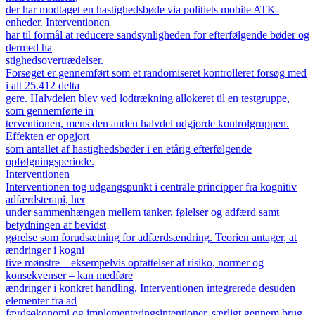
der har modtaget en hastighedsbøde via politiets mobile ATK-
enheder. Interventionen
har til formål at reducere sandsynligheden for efterfølgende bøder og
dermed ha
stighedsovertrædelser.
Forsøget er gennemført som et randomiseret kontrolleret forsøg med
i alt 25.412 delta
gere. Halvdelen blev ved lodtrækning allokeret til en testgruppe,
som gennemførte in
terventionen, mens den anden halvdel udgjorde kontrolgruppen.
Effekten er opgjort
som antallet af hastighedsbøder i en etårig efterfølgende
opfølgningsperiode.
Interventionen
Interventionen tog udgangspunkt i centrale principper fra kognitiv
adfærdsterapi, her
under sammenhængen mellem tanker, følelser og adfærd samt
betydningen af bevidst
gørelse som forudsætning for adfærdsændring. Teorien antager, at
ændringer i kogni
tive mønstre – eksempelvis opfattelser af risiko, normer og
konsekvenser – kan medføre
ændringer i konkret handling. Interventionen integrerede desuden
elementer fra ad
færdsøkonomi og implementeringsintentioner, særligt gennem brug