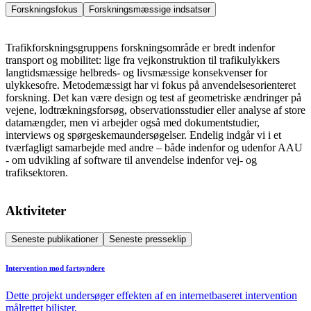
Forskningsfokus
Forskningsmæssige indsatser
Trafikforskningsgruppens forskningsområde er bredt indenfor
transport og mobilitet: lige fra vejkonstruktion til trafikulykkers
langtidsmæssige helbreds- og livsmæssige konsekvenser for
ulykkesofre. Metodemæssigt har vi fokus på anvendelsesorienteret
forskning. Det kan være design og test af geometriske ændringer på
vejene, lodtrækningsforsøg, observationsstudier eller analyse af store
datamængder, men vi arbejder også med dokumentstudier,
interviews og spørgeskemaundersøgelser. Endelig indgår vi i et
tværfagligt samarbejde med andre – både indenfor og udenfor AAU
- om udvikling af software til anvendelse indenfor vej- og
trafiksektoren.
Aktiviteter
Seneste publikationer
Seneste presseklip
Intervention mod fartsyndere
Dette projekt undersøger effekten af en internetbaseret intervention
målrettet bilister,