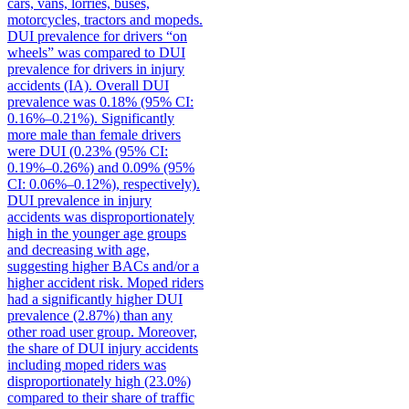
cars, vans, lorries, buses,
motorcycles, tractors and mopeds.
DUI prevalence for drivers “on
wheels” was compared to DUI
prevalence for drivers in injury
accidents (IA). Overall DUI
prevalence was 0.18% (95% CI:
0.16%–0.21%). Significantly
more male than female drivers
were DUI (0.23% (95% CI:
0.19%–0.26%) and 0.09% (95%
CI: 0.06%–0.12%), respectively).
DUI prevalence in injury
accidents was disproportionately
high in the younger age groups
and decreasing with age,
suggesting higher BACs and/or a
higher accident risk. Moped riders
had a significantly higher DUI
prevalence (2.87%) than any
other road user group. Moreover,
the share of DUI injury accidents
including moped riders was
disproportionately high (23.0%)
compared to their share of traffic