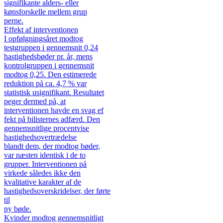
signifikante alders- eller
kønsforskelle mellem grup
perne.
Effekt af interventionen
I opfølgningsåret modtog
testgruppen i gennemsnit 0,24
hastighedsbøder pr. år, mens
kontrolgruppen i gennemsnit
modtog 0,25. Den estimerede
reduktion på ca. 4,7 % var
statistisk usignifikant. Resultatet
peger dermed på, at
interventionen havde en svag ef
fekt på bilisternes adfærd. Den
gennemsnitlige procentvise
hastighedsovertrædelse
blandt dem, der modtog bøder,
var næsten identisk i de to
grupper. Interventionen på
virkede således ikke den
kvalitative karakter af de
hastighedsoverskridelser, der førte
til
ny bøde.
Kvinder modtog gennemsnitligt