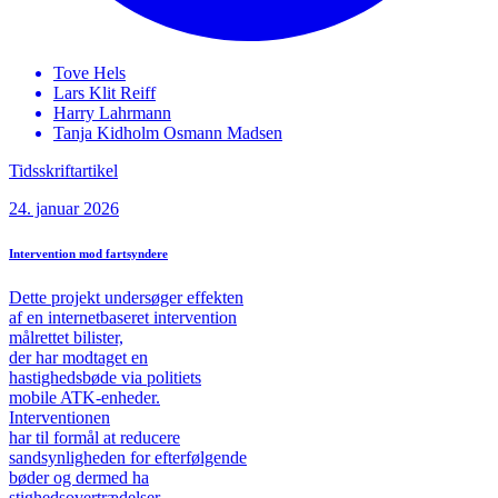
Tove
Hels
Lars Klit
Reiff
Harry
Lahrmann
Tanja Kidholm Osmann
Madsen
Tidsskriftartikel
24. januar 2026
Intervention mod fartsyndere
Dette projekt undersøger effekten
af en internetbaseret intervention
målrettet bilister,
der har modtaget en
hastighedsbøde via politiets
mobile ATK-enheder.
Interventionen
har til formål at reducere
sandsynligheden for efterfølgende
bøder og dermed ha
stighedsovertrædelser.