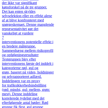
der ikke var signifikant
kønsforskel på de tre grupper.
Det kan enten skyldes
selvselektion eller en effekt alene
af at blive konfronteret med
spørgeskemaet. Denne manglende
repræsentativitet gør det
vanskeligt at vurdere
7
interventionens potentielle effekt i
en bredere målgruppe.
Sammenhæng mellem risikoprofil
og opfølgningsresultater
Testgruppen blev efter
interventionens første del inddelt i
kategorierne rød, gul og
grøn, baseret på viden, holdninger
og selvrapporteret adfærd.
Inddelingen var en proxy
for trafiksikkerhedsindstilling
(rød: mindst, gul: mellem, grøn:
mest). Denne inddeling
korrelerede tydeligt med det
efterfølgende antal bøder: Rød
gruppe fik flest, gul gruppe