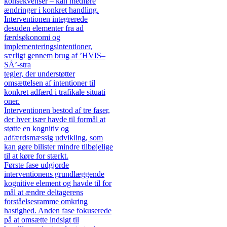
konsekvenser – kan medføre
ændringer i konkret handling.
Interventionen integrerede
desuden elementer fra ad
færdsøkonomi og
implementeringsintentioner,
særligt gennem brug af ’HVIS–
SÅ’-stra
tegier, der understøtter
omsættelsen af intentioner til
konkret adfærd i trafikale situati
oner.
Interventionen bestod af tre faser,
der hver især havde til formål at
støtte en kognitiv og
adfærdsmæssig udvikling, som
kan gøre bilister mindre tilbøjelige
til at køre for stærkt.
Første fase udgjorde
interventionens grundlæggende
kognitive element og havde til for
mål at ændre deltagerens
forståelsesramme omkring
hastighed. Anden fase fokuserede
på at omsætte indsigt til