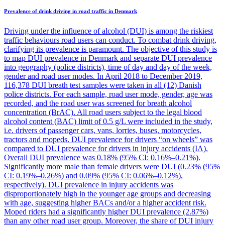
Prevalence of drink driving in road traffic in Denmark
Driving under the influence of alcohol (DUI) is among the riskiest
traffic behaviours road users can conduct. To combat drink driving,
clarifying its prevalence is paramount. The objective of this study is
to map DUI prevalence in Denmark and separate DUI prevalence
into geography (police districts), time of day and day of the week,
gender and road user modes. In April 2018 to December 2019,
116,378 DUI breath test samples were taken in all (12) Danish
police districts. For each sample, road user mode, gender, age was
recorded, and the road user was screened for breath alcohol
concentration (BrAC). All road users subject to the legal blood
alcohol content (BAC) limit of 0.5 g/L were included in the study,
i.e. drivers of passenger cars, vans, lorries, buses, motorcycles,
tractors and mopeds. DUI prevalence for drivers “on wheels” was
compared to DUI prevalence for drivers in injury accidents (IA).
Overall DUI prevalence was 0.18% (95% CI: 0.16%–0.21%).
Significantly more male than female drivers were DUI (0.23% (95%
CI: 0.19%–0.26%) and 0.09% (95% CI: 0.06%–0.12%),
respectively). DUI prevalence in injury accidents was
disproportionately high in the younger age groups and decreasing
with age, suggesting higher BACs and/or a higher accident risk.
Moped riders had a significantly higher DUI prevalence (2.87%)
than any other road user group. Moreover, the share of DUI injury