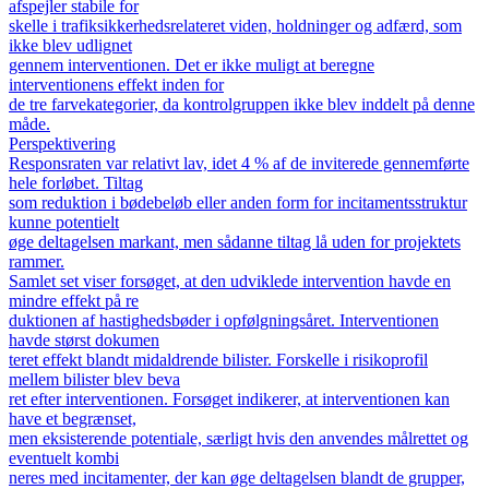
afspejler stabile for
skelle i trafiksikkerhedsrelateret viden, holdninger og adfærd, som
ikke blev udlignet
gennem interventionen. Det er ikke muligt at beregne
interventionens effekt inden for
de tre farvekategorier, da kontrolgruppen ikke blev inddelt på denne
måde.
Perspektivering
Responsraten var relativt lav, idet 4 % af de inviterede gennemførte
hele forløbet. Tiltag
som reduktion i bødebeløb eller anden form for incitamentsstruktur
kunne potentielt
øge deltagelsen markant, men sådanne tiltag lå uden for projektets
rammer.
Samlet set viser forsøget, at den udviklede intervention havde en
mindre effekt på re
duktionen af hastighedsbøder i opfølgningsåret. Interventionen
havde størst dokumen
teret effekt blandt midaldrende bilister. Forskelle i risikoprofil
mellem bilister blev beva
ret efter interventionen. Forsøget indikerer, at interventionen kan
have et begrænset,
men eksisterende potentiale, særligt hvis den anvendes målrettet og
eventuelt kombi
neres med incitamenter, der kan øge deltagelsen blandt de grupper,