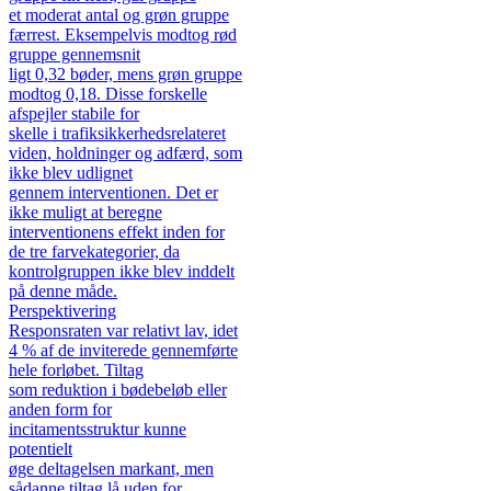
et moderat antal og grøn gruppe
færrest. Eksempelvis modtog rød
gruppe gennemsnit
ligt 0,32 bøder, mens grøn gruppe
modtog 0,18. Disse forskelle
afspejler stabile for
skelle i trafiksikkerhedsrelateret
viden, holdninger og adfærd, som
ikke blev udlignet
gennem interventionen. Det er
ikke muligt at beregne
interventionens effekt inden for
de tre farvekategorier, da
kontrolgruppen ikke blev inddelt
på denne måde.
Perspektivering
Responsraten var relativt lav, idet
4 % af de inviterede gennemførte
hele forløbet. Tiltag
som reduktion i bødebeløb eller
anden form for
incitamentsstruktur kunne
potentielt
øge deltagelsen markant, men
sådanne tiltag lå uden for