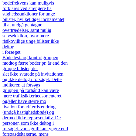
bødefrekvens kan muligvis
forklares ved strengere ha
stighedssanktioner for unge
bilister, hvilket øger incitamentet
til at undgå gentagne
overtrædelser, samt mulig
selvselektion, hvor mere
risikovillige unge bilister ikke
deltog
i forsøget.
Både test- og kontrolgruppen
modtog færre bøder pr. år end den
gruppe bilister, der
slet ikke svarede på invitationen
og ikke deltog i forsøget. Dette
indikerer, at forsøgs
gruppen på forhånd kan være
mere trafiksikkerhedsorienteret
og/eller have større mo
tivation for adfærdsændring
(undgå hastighedsbøde) og
dermed ikke repræsentativ. De
personer, som ikke deltog i
forsøget, var signifikant yngre end
forsøgsdeltagerne, mens