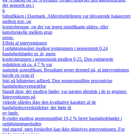
der generelt ses i
6
biltrafikken i Danmark. Aldersfordelingen var tilsvarende balanceret
mellem test- og
kontrolgruppe, og der var ingen signifikante alders- eller
kønsforskelle mellem grup
perne.
Effekt af interventionen
I opfølgningsåret modtog testgruppen i gennemsnit 0,24
hastighedsbøder pr. år, mens
kontrolgruppen i gennemsnit modtog 0,25. Den estimerede
reduktion på ca. 4,7 % var
statistisk usignifikant. Resultatet peger dermed på, at interventionen
havde en svag ef
fekt på bilisternes adfærd. Den gennemsnitlige procentvise
hastighedsovertrædelse
blandt dem, der modtog bøder, var næsten identisk i de to grupper.
Interventionen på
virkede således ikke den kvalitative karakter af de
hastighedsoverskridelser, der førte til
ny bøde.
Kvinder modtog gennemsnitligt 19,2 % færre hastighedsbøder i
opfølgningsperioden
end mænd, men forskellen kan ikke tilskrives interventionen. For