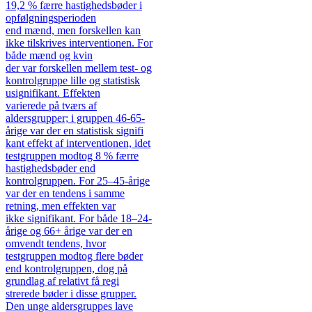
19,2 % færre hastighedsbøder i
opfølgningsperioden
end mænd, men forskellen kan
ikke tilskrives interventionen. For
både mænd og kvin
der var forskellen mellem test- og
kontrolgruppe lille og statistisk
usignifikant. Effekten
varierede på tværs af
aldersgrupper; i gruppen 46-65-
årige var der en statistisk signifi
kant effekt af interventionen, idet
testgruppen modtog 8 % færre
hastighedsbøder end
kontrolgruppen. For 25–45-årige
var der en tendens i samme
retning, men effekten var
ikke signifikant. For både 18–24-
årige og 66+ årige var der en
omvendt tendens, hvor
testgruppen modtog flere bøder
end kontrolgruppen, dog på
grundlag af relativt få regi
strerede bøder i disse grupper.
Den unge aldersgruppes lave