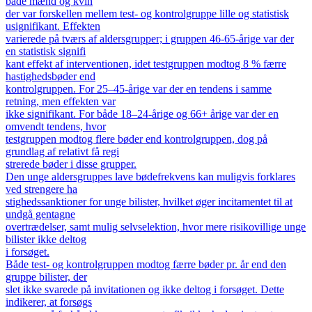
både mænd og kvin
der var forskellen mellem test- og kontrolgruppe lille og statistisk
usignifikant. Effekten
varierede på tværs af aldersgrupper; i gruppen 46-65-årige var der
en statistisk signifi
kant effekt af interventionen, idet testgruppen modtog 8 % færre
hastighedsbøder end
kontrolgruppen. For 25–45-årige var der en tendens i samme
retning, men effekten var
ikke signifikant. For både 18–24-årige og 66+ årige var der en
omvendt tendens, hvor
testgruppen modtog flere bøder end kontrolgruppen, dog på
grundlag af relativt få regi
strerede bøder i disse grupper.
Den unge aldersgruppes lave bødefrekvens kan muligvis forklares
ved strengere ha
stighedssanktioner for unge bilister, hvilket øger incitamentet til at
undgå gentagne
overtrædelser, samt mulig selvselektion, hvor mere risikovillige unge
bilister ikke deltog
i forsøget.
Både test- og kontrolgruppen modtog færre bøder pr. år end den
gruppe bilister, der
slet ikke svarede på invitationen og ikke deltog i forsøget. Dette
indikerer, at forsøgs