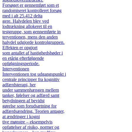
Forsøget er gennemført som et
randomiseret kontrolleret forsøg
med i alt 25.412 delta
gere. Halvdelen blev ved
lodtrækning allokeret til en
testgruppe, som gennemførte in
terventionen, mens den anden
halvdel udgjorde kontrolgruppen.
Effekten er opgjort
som antallet af hastighedsbøder i
en etårig efterfølgende
opfølgningsperiode.
Interventionen
Interventionen tog udgangspunkt i
centrale principper fra kognitiv
adfærdsterapi, her
under sammenhængen mellem
tanker, følelser og adfærd samt
betydningen af bevidst
gørelse som forudsætning for
adfærdsændring. Teorien antager,
at ændringer i kogni
tive mønstre – eksempelvis
opfattelser af risiko, normer og