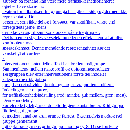
gruppen på forhånd kan være mere trafiksikkerhedsorienteret
og/eller have større mo
tivation for adfærdsændring (undgå hastighedsbøde) og dermed ikke
repræsentativ. De
personer, som ikke deltog i forsøget, var signifikant yngre end
forsøgsdeltagerne, mens
der ikke var signifikant kønsforskel på de tre grupper.
Det kan enten skyldes selvselektion eller en effekt alene af at blive
konfronteret med
spørgeskemaet. Denne manglende repræsentativitet gør det
vanskeligt at vurdere
7
interventionens potentielle effekt i en bredere målgruppe.
Sammenhæng mellem risikoprofil og opfølgningsresultater
Testgruppen blev efter interventionens første del inddelt i
kategorierne rød, gul og
grøn, baseret på viden, holdninger og selvrapporteret adfærd.
Inddelingen var en proxy
for trafiksikkerhedsindstilling (rød: mindst, gul: mellem, grøn: mest).
Denne inddeling
korrelerede tydeligt med det efterfølgende antal bøder: Rød gruppe
fik flest, gul gruppe
et moderat antal og grøn gruppe færrest. Eksempelvis modtog rød
gruppe gennemsnit
ligt 0,32 bøder, mens grøn gruppe modtog 0,18. Disse forskelle