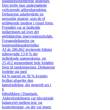
handlingsorienterede strategier.
Den tredje fase understøttede
vedvarende adfærdsændring.
Deltagerne udarbejdede en
personlig strategi, som de ef
terfølgende modtog i visuel form.
Formålet var at fastholde
indlæringen ud over det
øjeblikkelige interventionsforløb.
Forsøgsdeltagelse og
baggrundskarakteristika
Af de 286.862 inviterede bilister
påbegyndte 13,8 % det
indledende spørgeskema, og
25.412 gennemførte hele forløbet
frem til randomisering. Deltagerne
fordelte sig med
64 % mænd og 36 % kvinder,
hvilket afspejler den
kønsfordeling, der generelt ses i
6
biltrafikken i Danmark.
Aldersfordelingen var tilsvarende
balanceret mellem test- og
kontrolgruppe, og der var ingen