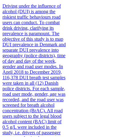
Driving under the influence of
alcohol (DUI) is among the
riskiest traffic behaviours road
users can conduct. To combat
drink driving, clarifying its
prevalence is paramount. The
objective of this study is to map
DUI prevalence in Denmark and
separate DUI prevalence into
geography (police districts), time
of day and day of the week,
gender and road user modes. In
April 2018 to December 2019,
116,378 DUI breath test samples
were taken in all (12) Danish
police districts. For each sample,
road user mode, gender, age was
recorded, and the road user was
screened for breath alcohol
concentration (BrAC). All road
users subject to the legal blood
alcohol content (BAC) limit of
0.5 g/L were included in the
study, i.e. drivers of passenger